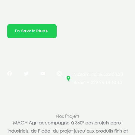
créer des solutions durables et inclusives dans les
secteurs clés de l’économie de nos pays.
En Savoir Plus
F
T
Y
I
Maromilitaire,Cotonou
a
w
o
n
c
i
u
s
Bénin + 229 96 18 10 10
e
t
t
t
b
t
u
a
o
e
b
g
o
r
e
r
k
a
m
Nos Projets
MAGH Agri accompagne à 360° des projets agro-
industriels, de l’idée, du projet jusqu’aux produits finis et