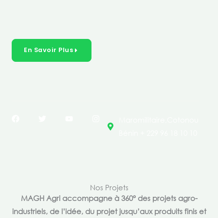
créer des solutions durables et inclusives dans les
secteurs clés de l’économie de nos pays.
En Savoir Plus
F
T
Y
I
Maromilitaire,Cotonou
a
w
o
n
c
i
u
s
Bénin + 229 96 18 10 10
e
t
t
t
b
t
u
a
o
e
b
g
o
r
e
r
k
a
m
Nos Projets
MAGH Agri accompagne à 360° des projets agro-
industriels, de l’idée, du projet jusqu’aux produits finis et