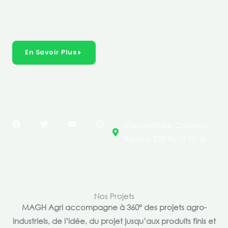
créer des solutions durables et inclusives dans les
secteurs clés de l’économie de nos pays.
En Savoir Plus
F
T
Y
I
Maromilitaire,Cotonou
a
w
o
n
c
i
u
s
Bénin + 229 96 18 10 10
e
t
t
t
b
t
u
a
o
e
b
g
o
r
e
r
k
a
m
Nos Projets
MAGH Agri accompagne à 360° des projets agro-
industriels, de l’idée, du projet jusqu’aux produits finis et