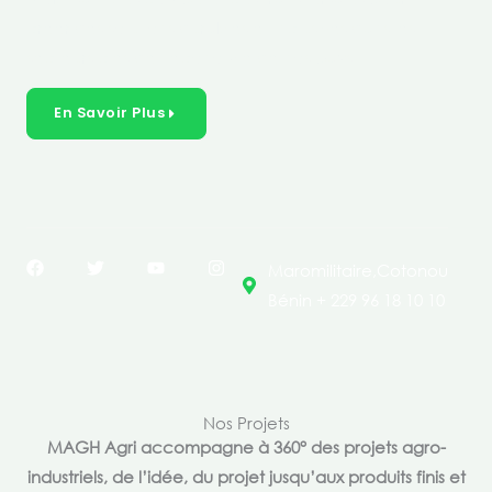
créer des solutions durables et inclusives dans les
secteurs clés de l’économie de nos pays.
En Savoir Plus
F
T
Y
I
Maromilitaire,Cotonou
a
w
o
n
c
i
u
s
Bénin + 229 96 18 10 10
e
t
t
t
b
t
u
a
o
e
b
g
o
r
e
r
k
a
m
Nos Projets
MAGH Agri accompagne à 360° des projets agro-
industriels, de l’idée, du projet jusqu’aux produits finis et