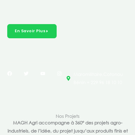
créer des solutions durables et inclusives dans les
secteurs clés de l’économie de nos pays.
En Savoir Plus
F
T
Y
I
Maromilitaire,Cotonou
a
w
o
n
c
i
u
s
Bénin + 229 96 18 10 10
e
t
t
t
b
t
u
a
o
e
b
g
o
r
e
r
k
a
m
Nos Projets
MAGH Agri accompagne à 360° des projets agro-
industriels, de l’idée, du projet jusqu’aux produits finis et