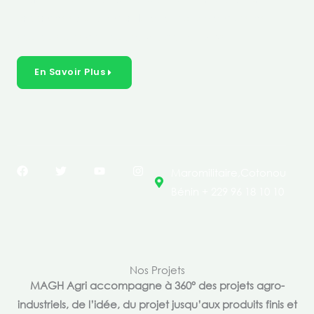
créer des solutions durables et inclusives dans les
secteurs clés de l’économie de nos pays.
En Savoir Plus
F
T
Y
I
Maromilitaire,Cotonou
a
w
o
n
c
i
u
s
Bénin + 229 96 18 10 10
e
t
t
t
b
t
u
a
o
e
b
g
o
r
e
r
k
a
m
Nos Projets
MAGH Agri accompagne à 360° des projets agro-
industriels, de l’idée, du projet jusqu’aux produits finis et