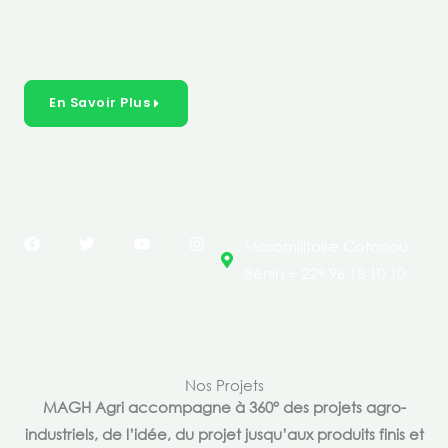
créer des solutions durables et inclusives dans les
secteurs clés de l’économie de nos pays.
En Savoir Plus
F
T
Y
I
Maromilitaire,Cotonou
a
w
o
n
c
i
u
s
Bénin + 229 96 18 10 10
e
t
t
t
b
t
u
a
o
e
b
g
o
r
e
r
k
a
m
Nos Projets
MAGH Agri accompagne à 360° des projets agro-
industriels, de l’idée, du projet jusqu’aux produits finis et