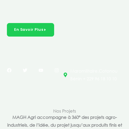
créer des solutions durables et inclusives dans les
secteurs clés de l’économie de nos pays.
En Savoir Plus
F
T
Y
I
Maromilitaire,Cotonou
a
w
o
n
c
i
u
s
Bénin + 229 96 18 10 10
e
t
t
t
b
t
u
a
o
e
b
g
o
r
e
r
k
a
m
Nos Projets
MAGH Agri accompagne à 360° des projets agro-
industriels, de l’idée, du projet jusqu’aux produits finis et