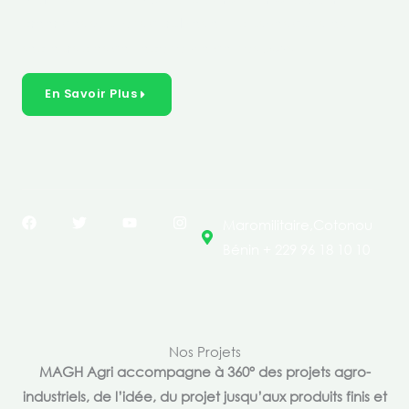
créer des solutions durables et inclusives dans les
secteurs clés de l’économie de nos pays.
En Savoir Plus
F
T
Y
I
Maromilitaire,Cotonou
a
w
o
n
c
i
u
s
Bénin + 229 96 18 10 10
e
t
t
t
b
t
u
a
o
e
b
g
o
r
e
r
k
a
m
Nos Projets
MAGH Agri accompagne à 360° des projets agro-
industriels, de l’idée, du projet jusqu’aux produits finis et