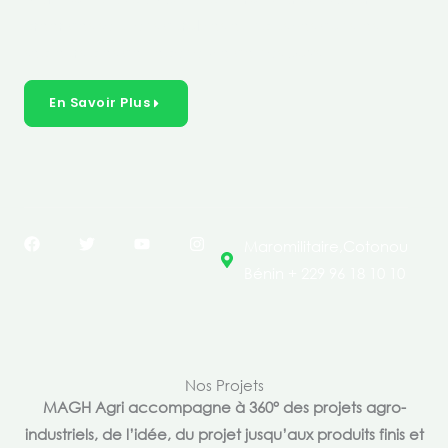
créer des solutions durables et inclusives dans les
secteurs clés de l’économie de nos pays.
En Savoir Plus
F
T
Y
I
Maromilitaire,Cotonou
a
w
o
n
c
i
u
s
Bénin + 229 96 18 10 10
e
t
t
t
b
t
u
a
o
e
b
g
o
r
e
r
k
a
m
Nos Projets
MAGH Agri accompagne à 360° des projets agro-
industriels, de l’idée, du projet jusqu’aux produits finis et