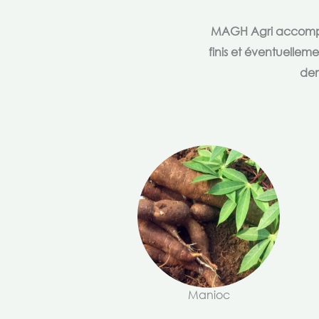
MAGH Agri accompagn
finis et éventuellem
dem
Manioc