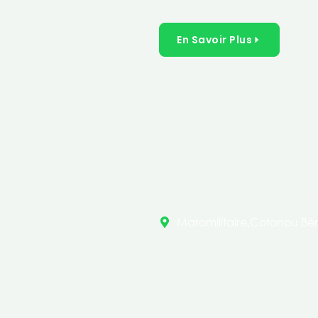
inclusives dans les secteurs 
En Savoir Plus
Maromilitaire,Cotonou Bén