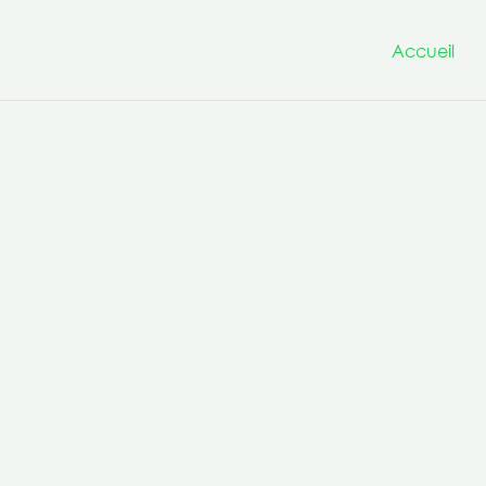
Accueil
Nous avons à cœur d’être un
projets innovants et transfo
la culture de la co-production 
compétences transversales po