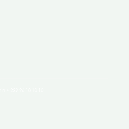
clés de l’économie de nos pays.
in + 229 96 18 10 10