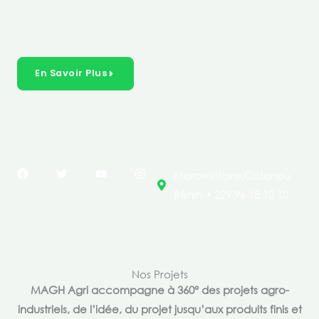
créer des solutions durables et inclusives dans les
secteurs clés de l’économie de nos pays.
En Savoir Plus
F
T
Y
I
Maromilitaire,Cotonou
a
w
o
n
c
i
u
s
Bénin + 229 96 18 10 10
e
t
t
t
b
t
u
a
o
e
b
g
o
r
e
r
k
a
m
Nos Projets
MAGH Agri accompagne à 360° des projets agro-
industriels, de l’idée, du projet jusqu’aux produits finis et