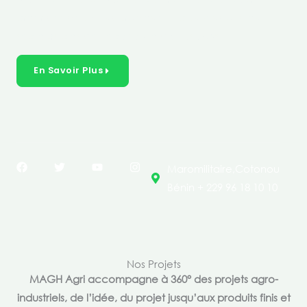
créer des solutions durables et inclusives dans les
secteurs clés de l’économie de nos pays.
En Savoir Plus
F
T
Y
I
Maromilitaire,Cotonou
a
w
o
n
c
i
u
s
Bénin + 229 96 18 10 10
e
t
t
t
b
t
u
a
o
e
b
g
o
r
e
r
k
a
m
Nos Projets
MAGH Agri accompagne à 360° des projets agro-
industriels, de l’idée, du projet jusqu’aux produits finis et