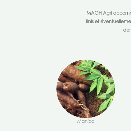
MAGH Agri accompagn
finis et éventuellem
dem
Manioc