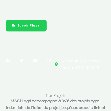
créer des solutions durables et inclusives dans les
secteurs clés de l’économie de nos pays.
En Savoir Plus
F
T
Y
I
Maromilitaire,Cotonou
a
w
o
n
c
i
u
s
Bénin + 229 96 18 10 10
e
t
t
t
b
t
u
a
o
e
b
g
o
r
e
r
k
a
m
Nos Projets
MAGH Agri accompagne à 360° des projets agro-
industriels, de l’idée, du projet jusqu’aux produits finis et