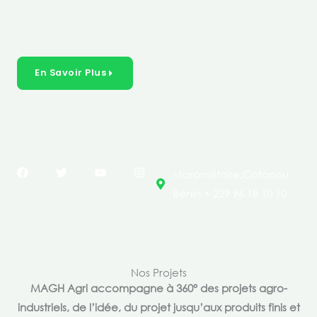
créer des solutions durables et inclusives dans les
secteurs clés de l’économie de nos pays.
En Savoir Plus
F
T
Y
I
Maromilitaire,Cotonou
a
w
o
n
c
i
u
s
Bénin + 229 96 18 10 10
e
t
t
t
b
t
u
a
o
e
b
g
o
r
e
r
k
a
m
Nos Projets
MAGH Agri accompagne à 360° des projets agro-
industriels, de l’idée, du projet jusqu’aux produits finis et