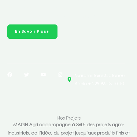
créer des solutions durables et inclusives dans les
secteurs clés de l’économie de nos pays.
En Savoir Plus
F
T
Y
I
Maromilitaire,Cotonou
a
w
o
n
c
i
u
s
Bénin + 229 96 18 10 10
e
t
t
t
b
t
u
a
o
e
b
g
o
r
e
r
k
a
m
Nos Projets
MAGH Agri accompagne à 360° des projets agro-
industriels, de l’idée, du projet jusqu’aux produits finis et