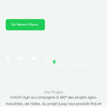
créer des solutions durables et inclusives dans les
secteurs clés de l’économie de nos pays.
En Savoir Plus
F
T
Y
I
Maromilitaire,Cotonou
a
w
o
n
c
i
u
s
Bénin + 229 96 18 10 10
e
t
t
t
b
t
u
a
o
e
b
g
o
r
e
r
k
a
m
Nos Projets
MAGH Agri accompagne à 360° des projets agro-
industriels, de l’idée, du projet jusqu’aux produits finis et