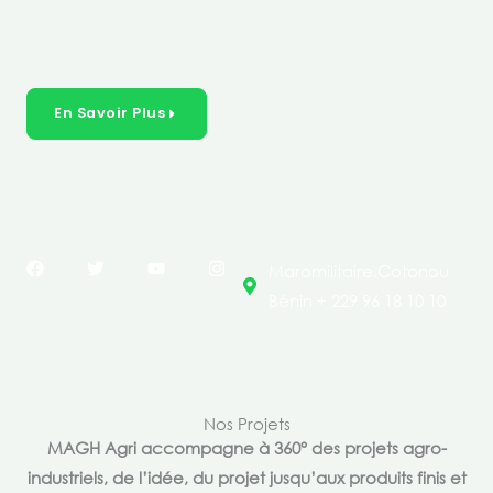
créer des solutions durables et inclusives dans les
secteurs clés de l’économie de nos pays.
En Savoir Plus
F
T
Y
I
Maromilitaire,Cotonou
a
w
o
n
c
i
u
s
Bénin + 229 96 18 10 10
e
t
t
t
b
t
u
a
o
e
b
g
o
r
e
r
k
a
m
Nos Projets
MAGH Agri accompagne à 360° des projets agro-
industriels, de l’idée, du projet jusqu’aux produits finis et