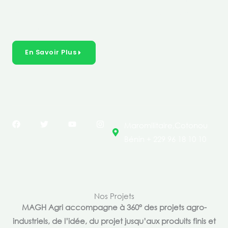
créer des solutions durables et inclusives dans les
secteurs clés de l’économie de nos pays.
En Savoir Plus
F
T
Y
I
Maromilitaire,Cotonou
a
w
o
n
c
i
u
s
Bénin + 229 96 18 10 10
e
t
t
t
b
t
u
a
o
e
b
g
o
r
e
r
k
a
m
Nos Projets
MAGH Agri accompagne à 360° des projets agro-
industriels, de l’idée, du projet jusqu’aux produits finis et