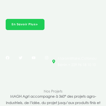
créer des solutions durables et inclusives dans les
secteurs clés de l’économie de nos pays.
En Savoir Plus
F
T
Y
I
Maromilitaire,Cotonou
a
w
o
n
c
i
u
s
Bénin + 229 96 18 10 10
e
t
t
t
b
t
u
a
o
e
b
g
o
r
e
r
k
a
m
Nos Projets
MAGH Agri accompagne à 360° des projets agro-
industriels, de l’idée, du projet jusqu’aux produits finis et