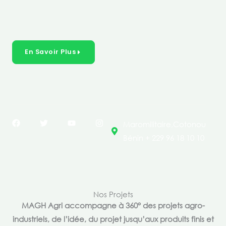
créer des solutions durables et inclusives dans les
secteurs clés de l’économie de nos pays.
En Savoir Plus
F
T
Y
I
Maromilitaire,Cotonou
a
w
o
n
c
i
u
s
Bénin + 229 96 18 10 10
e
t
t
t
b
t
u
a
o
e
b
g
o
r
e
r
k
a
m
Nos Projets
MAGH Agri accompagne à 360° des projets agro-
industriels, de l’idée, du projet jusqu’aux produits finis et