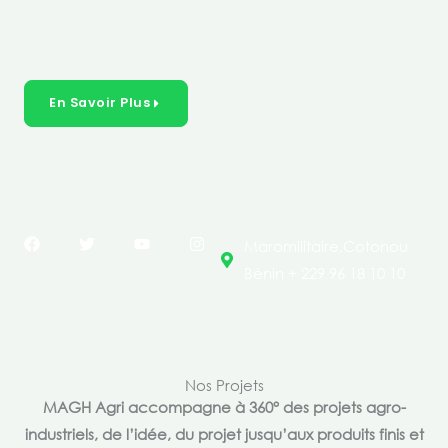
créer des solutions durables et inclusives dans les
secteurs clés de l’économie de nos pays.
En Savoir Plus
F
T
Y
I
Maromilitaire,Cotonou
a
w
o
n
c
i
u
s
Bénin + 229 96 18 10 10
e
t
t
t
b
t
u
a
o
e
b
g
o
r
e
r
k
a
m
Nos Projets
MAGH Agri accompagne à 360° des projets agro-
industriels, de l’idée, du projet jusqu’aux produits finis et