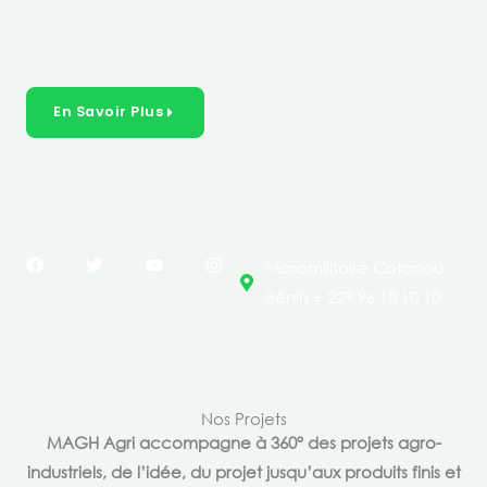
créer des solutions durables et inclusives dans les
secteurs clés de l’économie de nos pays.
En Savoir Plus
F
T
Y
I
Maromilitaire,Cotonou
a
w
o
n
c
i
u
s
Bénin + 229 96 18 10 10
e
t
t
t
b
t
u
a
o
e
b
g
o
r
e
r
k
a
m
Nos Projets
MAGH Agri accompagne à 360° des projets agro-
industriels, de l’idée, du projet jusqu’aux produits finis et