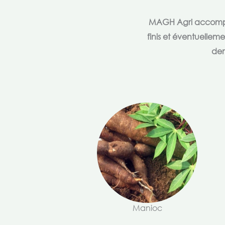
MAGH Agri accompagn
finis et éventuellem
dem
Manioc