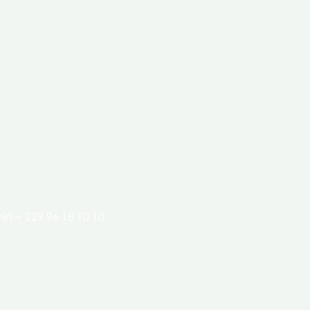
clés de l’économie de nos pays.
in + 229 96 18 10 10