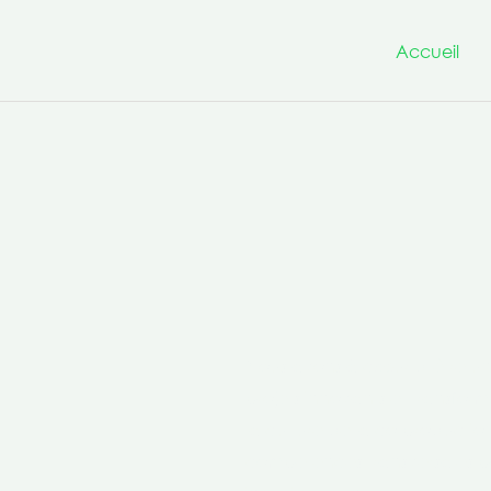
Accueil
Nous avons à cœur d’être un
projets innovants et transfo
la culture de la co-production 
compétences transversales po