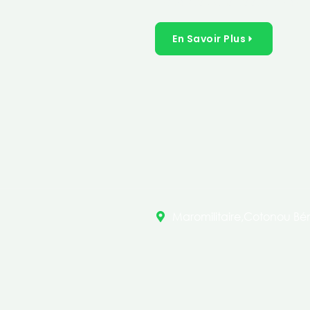
inclusives dans les secteurs 
En Savoir Plus
Maromilitaire,Cotonou Bén