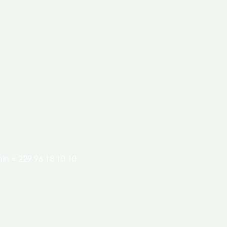
clés de l’économie de nos pays.
in + 229 96 18 10 10