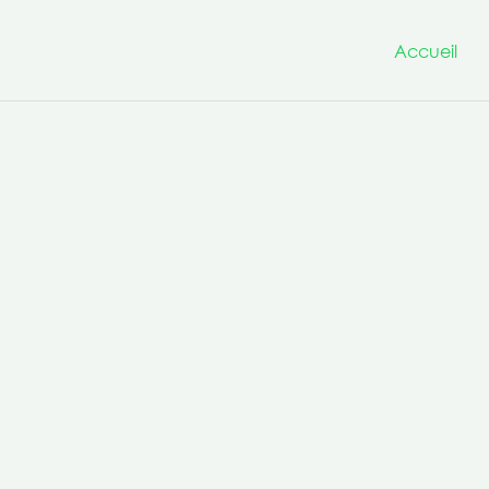
Accueil
Nous avons à cœur d’être un
projets innovants et transfo
la culture de la co-production 
compétences transversales po