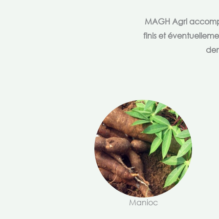
MAGH Agri accompagn
finis et éventuellem
dem
Manioc