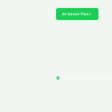
inclusives dans les secteurs 
En Savoir Plus
Maromilitaire,Cotonou Bén